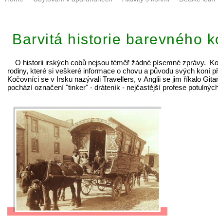
Barvitá historie barevného 
O historii irských cobů nejsou téměř žádné písemné zprávy. Ko
rodiny, které si veškeré informace o chovu a původu svých koní pře
Kočovníci se v Irsku nazývali Travellers, v Anglii se jim říkalo Git
pochází označení "tinker" - dráteník - nejčastější profese potulnýc