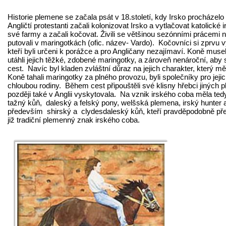
Historie plemene se začala psát v 18.století, kdy Irsko procházel
Angličtí protestanti začali kolonizovat Irsko a vytlačovat katolické i
své farmy a začali kočovat. Živili se většinou sezónními prácemi
putovali v maringotkách (ofic. název- Vardo). Kočovníci si zprvu v
kteří byli určeni k porážce a pro Angličany nezajímaví. Koně museli
utáhli jejich těžké, zdobené maringotky, a zároveň nenároční, aby 
cest. Navíc byl kladen zvláštní důraz na jejich charakter, který měl
Koně tahali maringotky za plného provozu, byli společníky pro jeji
chloubou rodiny. Během cest připouštěli své klisny hřebci jiných p
později také v Anglii vyskytovala. Na vznik irského coba měla tedy
tažný kůň, daleský a felský pony, welšská plemena, irský hunter a
především shirský a clydesdaleský kůň, kteří pravděpodobně pře
již tradiční plemenný znak irského coba.