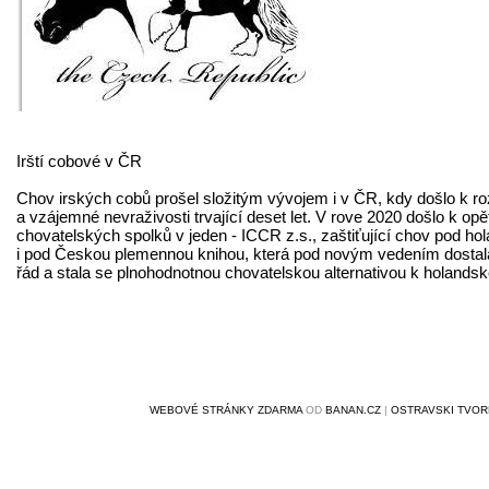
Irští cobové v ČR
Chov irských cobů prošel složitým vývojem i v ČR, kdy došlo k ro
a vzájemné nevraživosti trvající deset let. V rove 2020 došlo k o
chovatelských spolků v jeden - ICCR z.s., zaštiťující chov pod 
i pod Českou plemennou knihou, která pod novým vedením dostala
řád a stala se plnohodnotnou chovatelskou alternativou k holands
WEBOVÉ STRÁNKY ZDARMA
OD
BANAN.CZ
|
OSTRAVSKI TVO