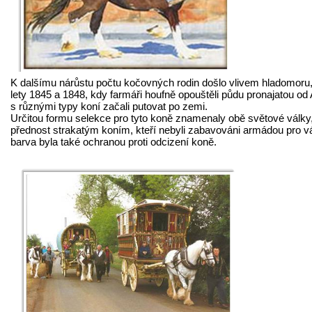
K dalšímu nárůstu počtu kočovných rodin došlo vlivem hladomoru, 
lety 1845 a 1848, kdy farmáři houfně opouštěli půdu pronajatou od 
s různými typy koní začali putovat po zemi.
Určitou formu selekce pro tyto koně znamenaly obě světové války
přednost strakatým koním, kteří nebyli zabavováni armádou pro vá
barva byla také ochranou proti odcizení koně.