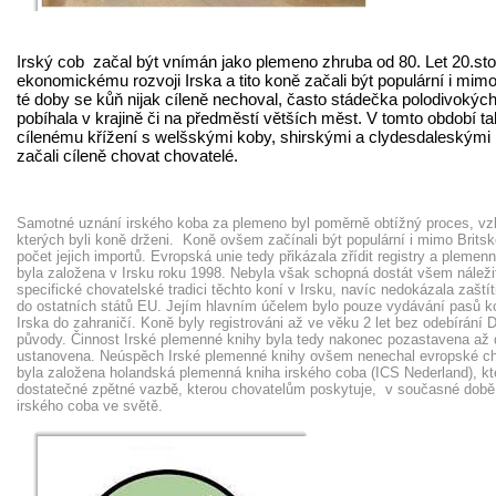
Irský cob začal být vnímán jako plemeno zhruba od 80. Let 20.sto
ekonomickému rozvoji Irska a tito koně začali být populární i mi
té doby se kůň nijak cíleně nechoval, často stádečka polodivokýc
pobíhala v krajině či na předměstí větších měst. V tomto období ta
cílenému křížení s welšskými koby, shirskými a clydesdaleskými
začali cíleně chovat chovatelé.
Samotné uznání irského koba za plemeno byl poměrně obtížný proces, vz
kterých byli koně drženi. Koně ovšem začínali být populární i mimo Britsk
počet jejich importů. Evropská unie tedy přikázala zřídit registry a pleme
byla založena v Irsku roku 1998. Nebyla však schopná dostát všem nálež
specifické chovatelské tradici těchto koní v Irsku, navíc nedokázala zašt
do ostatních států EU. Jejím hlavním účelem bylo pouze vydávání pasů kon
Irska do zahraničí. Koně byly registrováni až ve věku 2 let bez odebírání 
původy. Činnost Irské plemenné knihy byla tedy nakonec pozastavena až 
ustanovena. Neúspěch Irské plemenné knihy ovšem nenechal evropské cho
byla založena holandská plemenná kniha irského coba (ICS Nederland), kter
dostatečné zpětné vazbě, kterou chovatelům poskytuje, v současné době 
irského coba ve světě.