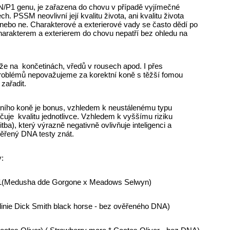
u N/P1 genu, je zařazena do chovu v případě vyjímečné
h. PSSM neovlivní její kvalitu života, ani kvalitu života
nebo ne. Charakterové a exterierové vady se často dědí po
charakterem a exterierem do chovu nepatří bez ohledu na
ůže na končetinách, vředů v rousech apod. I přes
problémů nepovažujeme za korektní koně s těžší fomou
zařadit.
itního koně je bonus, vzhledem k neustálenému typu
je kvalitu jednotlivce. Vzhledem k vyššímu riziku
ba), který výrazně negativně ovlivňuje inteligenci a
věřený DNA testy znát.
y:
Medusha dde Gorgone x Meadows Selwyn)
nie Dick Smith black horse - bez ověřeného DNA)