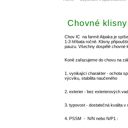
Chovné klisny
Chov IC na farmě Alpaka je spíš
1-3 hříbata ročně. Klisny připoušt
pauzu. Všechny dospělé chovné kli
Koně zařazujeme do chovu na zákl
1. vynikající charakter - ochota s
výcviku, stabilita naučeného
2. exterier - bez exterierových va
3. typovost - dostatečná kvalita 
4. PSSM - N/N nebo N/P1 :