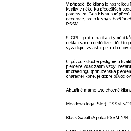
V případě, že klisna je nositelko
kvality v několika předešlých bodec
potomstva. Gen klisna buď předá 
generace, proto klisny s horším 
PSSM.
5. CPL - problematika zbytnění k
deklarovanou nedědivost těchto 
vyžadující zvláštní péči do chovu 
6. původ - dlouhé pedigree u kval
plemene však zatím vždy nezaruču
imbreedingu (příbuzenská plemenit
charakter koně, je dobré původ o
Aktuálně máme tyto chovné klisn
Meadows Iggy (Ster)
PSSM N/P1(
Black Sabath Alpaka
PSSM N/N (li