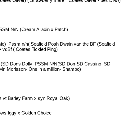
tes Oliver) ( Strawberry mare * Coates Oliver - bez DNA)
SSM N/N (Cream Alladin x Patch)
emie) Pssm n/n( Seafield Posh Dwain van the BF (Seafield
 vdBf ( Coates Tickled Ping)
mie)(SD Dons Dolly PSSM N/N(SD Don-SD Cassino- SD
Mr. Morisson- One in a million- Shambo)
is vt Barley Farm x syn Royal Oak)
ws Iggy x Golden Choice