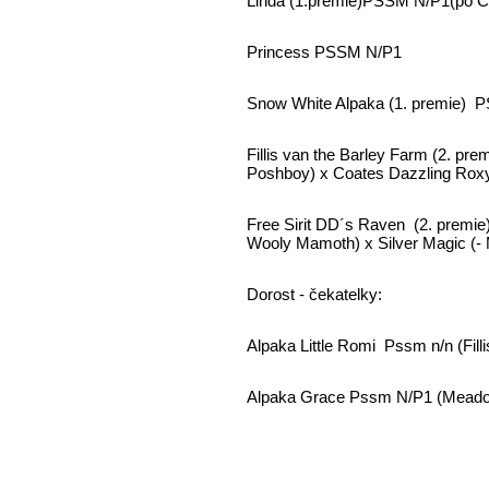
Linda
(1.premie)PSSM N/P1(po Coa
Princess
PSSM N/P1
Snow White Alpaka (1. premie) P
Fillis van the Barley Farm (2. pr
Poshboy) x Coates Dazzling Roxy
Free Sirit DD´s Raven (2. pre
Wooly Mamoth) x Silver Magic (- 
Dorost - čekatelky:
Alpaka Little Romi Pssm n/n (Fill
Alpaka Grace Pssm N/P1 (Meado