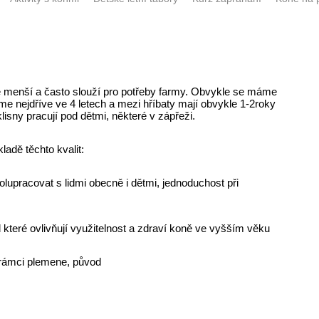
e menší a často slouží pro potřeby farmy. Obvykle se máme
íme nejdříve ve 4 letech a mezi hříbaty mají obvykle 1-2roky
sny pracují pod dětmi, některé v zápřeži.
adě těchto kvalit:
polupracovat s lidmi obecně i dětmi, jednoduchost při
d které ovlivňují využitelnost a zdraví koně ve vyšším věku
v rámci plemene, původ